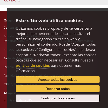
CONTACTO
Este sitio web utiliza cookies
Grupo de Investigación GAEI
Contacto
Utilizamos cookies propias y de terceros para
mejorar la experiencia del usuario, analizar el
Escuela de Ingeniería Eléctrica e Informática
tráfico, su navegación en el sitio web y
Departamento de Ingeniería en Electrónica Eléctrica y Automática
personalizar el contenido. Puede "Aceptar todas
las cookies", "Configurar las cookies" que desea
roberto.giral@urv.cat
aceptar o "Rechazar todas" (excepto las cookies
Sede de Tarragona
técnicas que son necesarias). Consulte nuestra
política de cookies
para obtener más
Escuela Técnica Superior de Ingeniería
información.
Avenida Paisos Catalans, 26 - Campus Sescelades
Aceptar todas las cookies
43007, Tarragona, Spain
Rechazar todas
Atajos
Configurar las cookies
Intranet de la URV