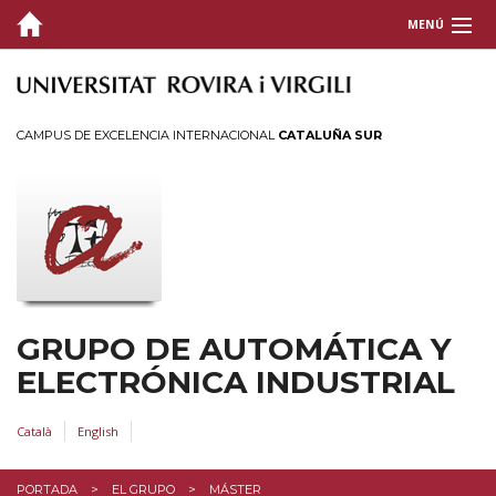
MENÚ
EL GRUPO
PRESENTACIÓN
CAMPUS DE EXCELENCIA INTERNACIONAL
CATALUÑA SUR
EDUCACIÓN
INVESTIGACIÓN
TRANSFERENCIA
DIVULGACIÓN
GRUPO DE AUTOMÁTICA Y
ACES-GRID PROJECT
ELECTRÓNICA INDUSTRIAL
CONTACTO
Català
English
PORTADA
EL GRUPO
MÁSTER