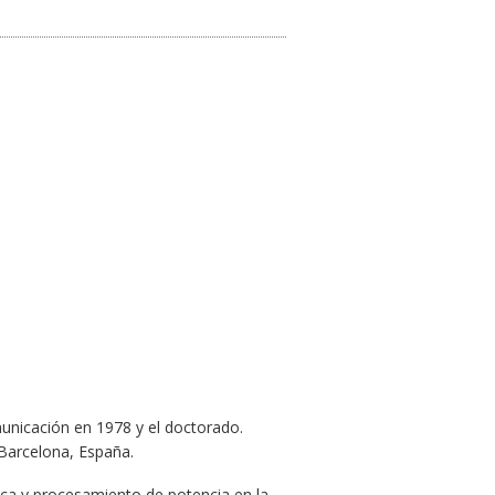
municación en 1978 y el doctorado.
arcelona, ​​España.
gica y procesamiento de potencia en la