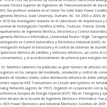
scuela Técnica Superior de Ingenieros de Telecomunicación de Barcelo
993, fue profesor visitante en el Center for Solid State Power Condi
ngeniería Eléctrica, Duke University, Durham, NC. De 2003 a 2004, d
e 2018 fue investigador visitante en el Laboratorio de Arquitectura y 
acional de Investigación Científica (CNRS), Toulouse, Francia. Desde 1
epartamento de Ingeniería Eléctrica, Electrónica y Control Automátic
ngeniería Eléctrica e Informática, Universidad Rovira i Virgili, Tarrago
nvestigación en Control Automático y Electrónica Industrial (GAEI). en
nvestigación incluyen la estructura y el control de sistemas de acondi
rquitectura eléctrica de satélites y vehículos eléctricos, así como el c
ccionamientos, y el acondicionamiento de potencia para energías ren
l Dr. Martínez-Salamero ha publicado un gran número de artículos en r
ongresos en los campos del modelado, simulación y control de conver
atente de Estados Unidos sobre distribución eléctrica de doble voltaje
úmero especial IEEE Transactions on Circuits and Systems on Simula
nalog Networks (agosto de 1997). Organizó en cooperación con la Age
onferencia Europea de Energía Espacial (ESPC-98) en Tarragona y ej
omo decano de la Escuela de Ingeniería Eléctrica e Informática. Fue p
as IEEE Power Electronics and Industrial Electronics Societies de 2005 