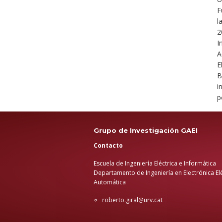
F
l
2
I
A
E
B
i
p
Grupo de Investigación GAEI
Contacto
Escuela de Ingeniería Eléctrica e Informática
Departamento de Ingeniería en Electrónica Elé
Automática
roberto.giral@urv.cat