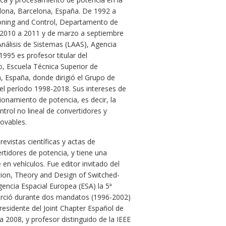
na, ​​Barcelona, ​​España. De 1992 a
tioning and Control, Departamento de
e 2010 a 2011 y de marzo a septiembre
Análisis de Sistemas (LAAS), Agencia
995 es profesor titular del
o, Escuela Técnica Superior de
na, España, donde dirigió el Grupo de
 el período 1998-2018. Sus intereses de
cionamiento de potencia, es decir, la
ontrol no lineal de convertidores y
ovables.
evistas científicas y actas de
tidores de potencia, y tiene una
 en vehículos. Fue editor invitado del
tion, Theory and Design of Switched-
ncia Espacial Europea (ESA) la 5ª
erció durante dos mandatos (1996-2002)
residente del Joint Chapter Español de
a 2008, y profesor distinguido de la IEEE