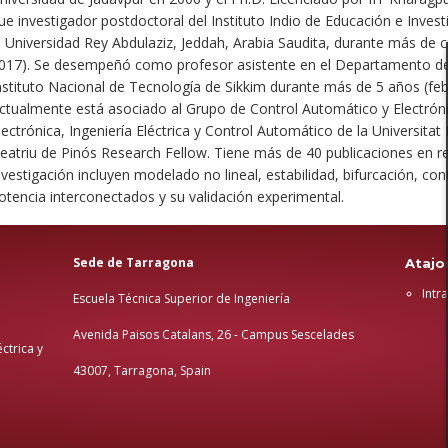
ue investigador postdoctoral del Instituto Indio de Educación e Investi
a Universidad Rey Abdulaziz, Jeddah, Arabia Saudita, durante más de 
017). Se desempeñó como profesor asistente en el Departamento de In
nstituto Nacional de Tecnología de Sikkim durante más de 5 años (fe
ctualmente está asociado al Grupo de Control Automático y Electróni
lectrónica, Ingeniería Eléctrica y Control Automático de la Universitat
eatriu de Pinós Research Fellow. Tiene más de 40 publicaciones en re
nvestigación incluyen modelado no lineal, estabilidad, bifurcación, co
otencia interconectados y su validación experimental.
Sede de Tarragona
Atajo
Intr
Escuela Técnica Superior de Ingeniería
Avenida Paisos Catalans, 26 - Campus Sescelades
ctrica y
43007, Tarragona, Spain