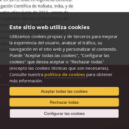
gación Científica de Kolkata, India, y de
cuatro años (junio de 2012 - enero de
geniería Eléctrica y Electrónica del
brero de 2017 - agosto de 2022).
Este sitio web utiliza cookies
ca Industrial del Departamento de
Utilizamos cookies propias y de terceros para mejorar
 Rovira i Virgili, Tarragona, España como
la experiencia del usuario, analizar el tráfico, su
vistas y congresos. Sus intereses de
navegación en el sitio web y personalizar el contenido.
ntrol de sistemas electrónicos de
Puede "Aceptar todas las cookies", "Configurar las
cookies" que desea aceptar o "Rechazar todas"
(excepto las cookies técnicas que son necesarias).
Consulte nuestra
política de cookies
para obtener
s
más información.
anet de la URV
Aceptar todas las cookies
Rechazar todas
Configurar las cookies